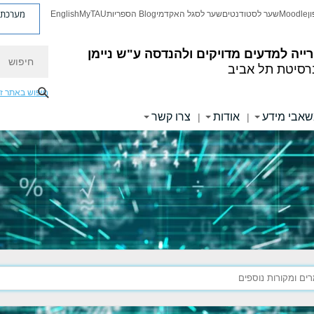
מערכת פ
ן
Moodle
שער לסטודנטים
שער לסגל האקדמי
Blog הספריות
MyTAU
English
חיפוש
ייה למדעים מדויקים ולהנדסה
ע"ש ניימן
רסיטת תל אביב
חיפוש באתר ז
אבי מידע
אודות
צרו קשר
|
|