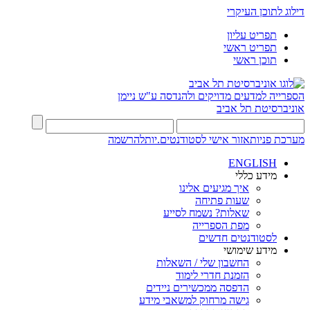
דילוג לתוכן העיקרי
תפריט עליון
תפריט ראשי
תוכן ראשי
הספרייה למדעים מדויקים ולהנדסה
ע"ש ניימן
אוניברסיטת תל אביב
מערכת פניות
אזור אישי לסטודנטים.יות
להרשמה
ENGLISH
מידע כללי
איך מגיעים אלינו
שעות פתיחה
שאלות? נשמח לסייע
מפת הספרייה
לסטודנטים חדשים
מידע שימושי
החשבון שלי / השאלות
הזמנת חדרי לימוד
הדפסה ממכשירים ניידים
גישה מרחוק למשאבי מידע