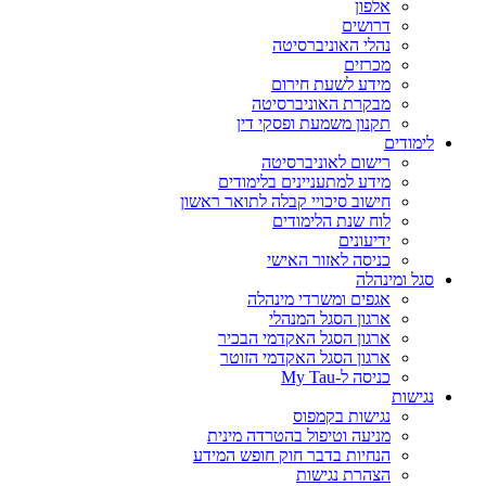
אלפון
דרושים
נהלי האוניברסיטה
מכרזים
מידע לשעת חירום
מבקרת האוניברסיטה
תקנון משמעת ופסקי דין
לימודים
רישום לאוניברסיטה
מידע למתעניינים בלימודים
חישוב סיכויי קבלה לתואר ראשון
לוח שנת הלימודים
ידיעונים
כניסה לאזור האישי
סגל ומינהלה
אגפים ומשרדי מינהלה
ארגון הסגל המנהלי
ארגון הסגל האקדמי הבכיר
ארגון הסגל האקדמי הזוטר
כניסה ל-My Tau
נגישות
נגישות בקמפוס
מניעה וטיפול בהטרדה מינית
הנחיות בדבר חוק חופש המידע
הצהרת נגישות