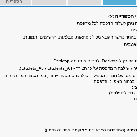
הספרייה
הספרייה >>
 ניתן לשלוח הדפסה לכל מדפסת:
ים:
ביותר כאשר הקובץ מכיל נוסחאות, טבלאות, תרשימים ותמונות.
אנגלית.
 הקובץ ל-
Desktop
ולפתוח אותו מה-
Desktop
.
 (יש לבחור מדפסת על פי הצורך -
Studets_A3 / Students_A4
).
וטומטי של חברת מפעיל - יש להכניס מספר ייחודי, כמו מספר תעודת זהות.
 לבחור מאפייני הדפסה:
בע
 צדדי (דופלקס)
ם
דפסה (המדפסת הצבעונית ממוקמת אחרונה מימין).