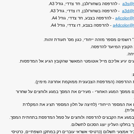
a3s@t
- להדפסה בשחור/לבן, חד צדדי, גודל
А3
.
a3d@ta
- להדפסה בשחור/לבן, דו צדדי, גודל
А3
.
a4color@t
- להדפסה בצבע, חד צדדי, גודל
А4
.
a4dcolor@t
- להדפסה בצבע, דו צדדי, גודל
А4
.
 רושמים מספר מזהה ייחודי, כגון מס' תעודת זהות
.
.
.
:
ת ההדפסה (המדפסת הצבעונית ממוקמת אחרונה מימין).
 ממסך המגע האחורי - מעירים את המסך במגע ולוחצים על שחרור
 את המספר הייחודי (לחיצה על חלון המספר תציג את המקלדת
לית).
במגע את הקבצים להדפסה ולוחצים על סמל המדפסת בתחתית המסך.
 בחלקו העליון יוצג הסכום לתשלום.
יר אמצעי תשלום (כרטיסי אשראי עוברים רק במתקן השפתיים, כרטיסי