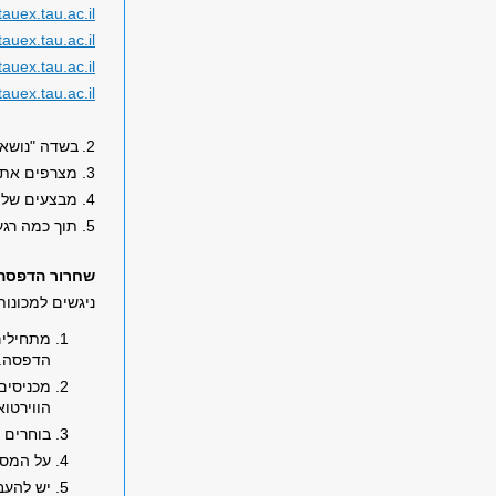
auex.tau.ac.il
uex.tau.ac.il
auex.tau.ac.il
auex.tau.ac.il
2.
בשדה "נושא"
3. מצרפים את הקובץ המיועד להדפסה
4. מבצעים שליחה
5. תוך כמה רגעים יגיע אליכם מייל אוטומטי המאשר שהקובץ הגיע אל המדפסות.
שחרור הדפסה
ניגשים למכונו
מתחילים
הדפסה.
מכניסים
הווירטוא
בוחרים 
על המסך
יש להעב