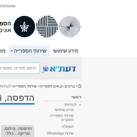
תוכן
תפריט
Home
אלפו
עליון
ראשי
הספר
אוניב
מידע שימושי
שירותי הספרייה
משא
הינך נמצא כאן
>
ברוכים הבאים לספרייה
>
שירותי הספרייה
>
לנוחיות
הדפסה, Wi-Fi, מחשוב וציוד אחר
ראשי
לנוחיותך
מידע שימושי
שירותי הספרייה
לחוקרים
השאלה
הדפסה, צילום,
סריקה - כללי
שירות WhatsApp