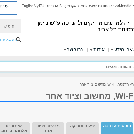
מערכת פ
ן
Moodle
שער לסטודנטים
שער לסגל האקדמי
Blog הספריות
MyTAU
English
חיפוש
ייה למדעים מדויקים ולהנדסה
ע"ש ניימן
רסיטת תל אביב
חיפוש באתר ז
בי מידע
אודות
צרו קשר
|
|
ך
> הדפסה, Wi-Fi, מחשוב וציוד אחר
הוראות הדפסה
צילום וסריקה
מחשוב וציוד
אינטרנט
אחר
אלחוטי ברחבי