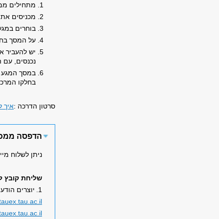
מתחילים ממס
מכניסים את 
בוחרים במג
על המסך בחל
יש להעביר א
נכנסים, עם 
במסך המגע ה
בחלקו המרכזי
סרטון הדרכה
:
איך ל
הדפסה ממכשי
ניתן לשלוח מי
שליחת קובץ ל
1.
יוצרים הודע
auex.tau.ac.il
uex.tau.ac.il