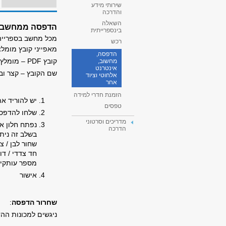
שירותי מידע
והדרכה
השאלה
הדפסה ממחשבי 
בינספרייתית
מכל מחשב בספרייה
רכש
מאפייני קובץ מומלצ
הדפסה,
קובץ
PDF
– מומלץ 
מחשוב,
אינטרנט
שם הקובץ – קצר וב
אלחוטי וציוד
אחר
הזמנת חדרי למידה
יש להוריד את
טפסים
שלחו להדפסה
מדריכים וסרטוני
נפתח חלון א
הדרכה
בשלב זה ניתן
שחור לבן / צ
חד צדדי / דו
מספר עותקי
אישור
שחרור הדפסה
:
ניגשים למכונות הה