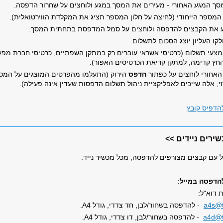
ך המגע האחורי - מעירים את המסך במגע ולוחצים על שחרור הדפסה.
המספר הייחודי (לחיצה על חלון המספר תציג את המקלדת הווירטואלית).
ע את הקבצים להדפסה ולוחצים על סמל המדפסת בתחתית המסך.
קו העליון יוצג הסכום לתשלום.
מצעי תשלום (כרטיסי אשראי עוברים רק במתקן השפתיים, כרטיסי חברת מפע
החץ קדימה, למתקן קריאת הכרטיסים האפור).
אחורי לוחצים על כפתור
הדפס
הירוק (התעלמו מהפרטים המוצגים על המס
, אלה שייכים לאפליקציית ניהול תשלום הדפסות שעדין אינה פעילה).
הדפיס קובץ
רים ניידים >>
יל עם קבצים מצורפים להדפסה, מכל מכשיר נייד.
הדפסה במייל
:
ת דוא"ל
:
a4s@t
- להדפסה בשחור/לבן, חד צדדי, גודל
А4
.
a4d@ta
- להדפסה בשחור/לבן, דו צדדי, גודל
А4
.