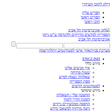
דילוג לתוכן העיקרי
תפריט עליון
תפריט ראשי
תוכן ראשי
הספרייה למדעים מדויקים ולהנדסה
ע"ש ניימן
אוניברסיטת תל אביב
מערכת פניות
אזור אישי לסטודנטים.יות
להרשמה
ENGLISH
מידע כללי
איך מגיעים אלינו
שעות פתיחה
שאלות? נשמח לסייע
מפת הספרייה
לסטודנטים חדשים
מידע שימושי
החשבון שלי / השאלות
הזמנת חדרי לימוד
הדפסה ממכשירים ניידים
גישה מרחוק למשאבי מידע