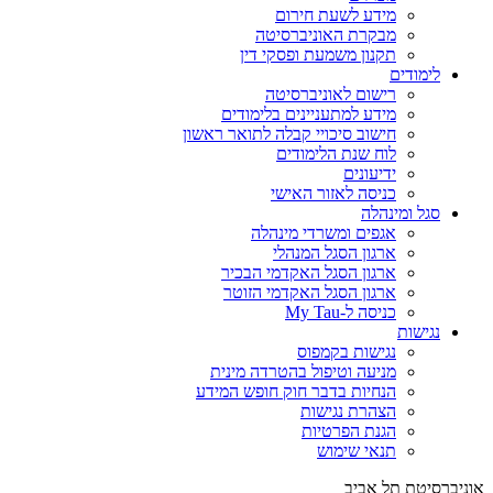
מידע לשעת חירום
מבקרת האוניברסיטה
תקנון משמעת ופסקי דין
לימודים
רישום לאוניברסיטה
מידע למתעניינים בלימודים
חישוב סיכויי קבלה לתואר ראשון
לוח שנת הלימודים
ידיעונים
כניסה לאזור האישי
סגל ומינהלה
אגפים ומשרדי מינהלה
ארגון הסגל המנהלי
ארגון הסגל האקדמי הבכיר
ארגון הסגל האקדמי הזוטר
כניסה ל-My Tau
נגישות
נגישות בקמפוס
מניעה וטיפול בהטרדה מינית
הנחיות בדבר חוק חופש המידע
הצהרת נגישות
הגנת הפרטיות
תנאי שימוש
אוניברסיטת תל אביב