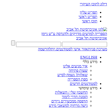
דילוג לתוכן העיקרי
תפריט עליון
תפריט ראשי
תוכן ראשי
הספרייה למדעים מדויקים ולהנדסה
ע"ש ניימן
אוניברסיטת תל אביב
מערכת פניות
אזור אישי לסטודנטים.יות
להרשמה
ENGLISH
מידע כללי
איך מגיעים אלינו
שעות פתיחה
שאלות? נשמח לסייע
מפת הספרייה
לסטודנטים חדשים
מידע שימושי
החשבון שלי / השאלות
הזמנת חדרי לימוד
הדפסה ממכשירים ניידים
גישה מרחוק למשאבי מידע