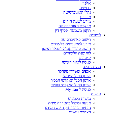
אלפון
דרושים
נהלי האוניברסיטה
מכרזים
מידע לשעת חירום
מבקרת האוניברסיטה
תקנון משמעת ופסקי דין
לימודים
רישום לאוניברסיטה
מידע למתעניינים בלימודים
חישוב סיכויי קבלה לתואר ראשון
לוח שנת הלימודים
ידיעונים
כניסה לאזור האישי
סגל ומינהלה
אגפים ומשרדי מינהלה
ארגון הסגל המנהלי
ארגון הסגל האקדמי הבכיר
ארגון הסגל האקדמי הזוטר
כניסה ל-My Tau
נגישות
נגישות בקמפוס
מניעה וטיפול בהטרדה מינית
הנחיות בדבר חוק חופש המידע
הצהרת נגישות