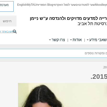
מערכת פ
ן
Moodle
שער לסטודנטים
שער לסגל האקדמי
Blog הספריות
MyTAU
English
חיפוש
ייה למדעים מדויקים ולהנדסה
ע"ש ניימן
רסיטת תל אביב
חיפוש באתר ז
אבי מידע
אודות
צרו קשר
|
|