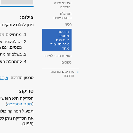
שירותי מידע
והדרכה
השאלה
צילום:
בינספרייתית
ניתן לצלם עותקים ב
רכש
הדפסה,
מתחילים ממס
מחשוב,
אינטרנט
יש להעביר א
אלחוטי וציוד
נכנסים, עם 
אחר
בשלב זה נית
הזמנת חדרי למידה
להתחלת הפעו
טפסים
מדריכים וסרטוני
הדרכה
סרטון הדרכה:
איך ל
סריקה:
הסריקה היא חופשית
(
מפת הספרייה
).
תפעול הסריקה כול
את הסריקה ניתן לש
).
USB
(