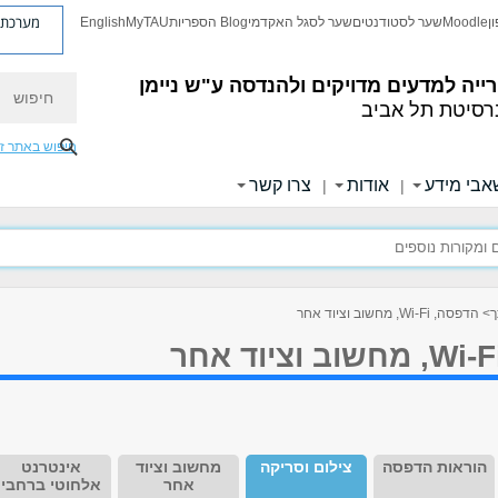
מערכת פ
ן
Moodle
שער לסטודנטים
שער לסגל האקדמי
Blog הספריות
MyTAU
English
חיפוש
ייה למדעים מדויקים ולהנדסה
ע"ש ניימן
רסיטת תל אביב
חיפוש באתר ז
בי מידע
אודות
צרו קשר
|
|
ך
> הדפסה, Wi-Fi, מחשוב וציוד אחר
הוראות הדפסה
צילום וסריקה
מחשוב וציוד
אינטרנט
אחר
אלחוטי ברחבי