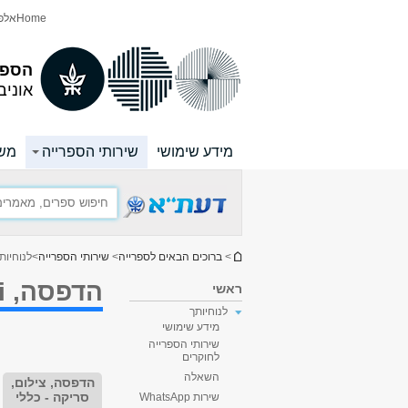
תוכן
תפריט
Home
אלפו
עליון
ראשי
הספר
אוניב
מידע שימושי
שירותי הספרייה
משא
הינך נמצא כאן
>
ברוכים הבאים לספרייה
>
שירותי הספרייה
>
לנוחיות
הדפסה, Wi-Fi, מחשוב וציוד אחר
ראשי
לנוחיותך
מידע שימושי
שירותי הספרייה
לחוקרים
השאלה
הדפסה, צילום,
סריקה - כללי
שירות WhatsApp