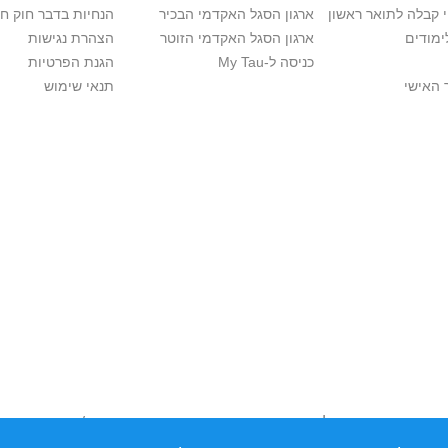
י קבלה לתואר ראשון
ארגון הסגל האקדמי הבכיר
הנחיות בדבר חוק ח
ימודים
ארגון הסגל האקדמי הזוטר
הצהרת נגישות
כניסה ל-My Tau
הגנת הפרטיות
 האישי
תנאי שימוש
ות יוצרים. אם בבעלותך זכויות יוצרים בתכנים שנמצאים פה ו/או השימוש
נות למערכת הפניות >>