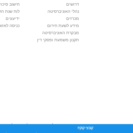
דרושים
חישוב סיכוי
נהלי האוניברסיטה
לוח שנת הל
מכרזים
ידיעונים
מידע לשעת חירום
כניסה לאזור
מבקרת האוניברסיטה
תקנון משמעת ופסקי דין
אוניברסיטת תל אביב עושה כל מאמץ לכבד זכוי
קובצי קוקיז
שנעשה בתכנים אלה לדעתך מפר זכויות
יש לפ