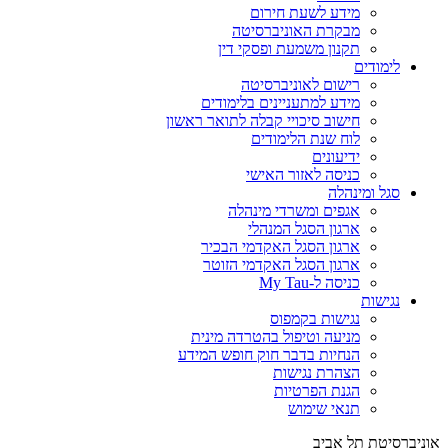
מידע לשעת חירום
מבקרת האוניברסיטה
תקנון משמעת ופסקי דין
לימודים
רישום לאוניברסיטה
מידע למתעניינים בלימודים
חישוב סיכויי קבלה לתואר ראשון
לוח שנת הלימודים
ידיעונים
כניסה לאזור האישי
סגל ומינהלה
אגפים ומשרדי מינהלה
ארגון הסגל המנהלי
ארגון הסגל האקדמי הבכיר
ארגון הסגל האקדמי הזוטר
כניסה ל-My Tau
נגישות
נגישות בקמפוס
מניעה וטיפול בהטרדה מינית
הנחיות בדבר חוק חופש המידע
הצהרת נגישות
הגנת הפרטיות
תנאי שימוש
אוניברסיטת תל אביב