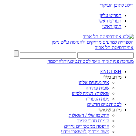
דילוג לתוכן העיקרי
תפריט עליון
תפריט ראשי
תוכן ראשי
הספרייה למדעים מדויקים ולהנדסה
ע"ש ניימן
אוניברסיטת תל אביב
מערכת פניות
אזור אישי לסטודנטים.יות
להרשמה
ENGLISH
מידע כללי
איך מגיעים אלינו
שעות פתיחה
שאלות? נשמח לסייע
מפת הספרייה
לסטודנטים חדשים
מידע שימושי
החשבון שלי / השאלות
הזמנת חדרי לימוד
הדפסה ממכשירים ניידים
גישה מרחוק למשאבי מידע