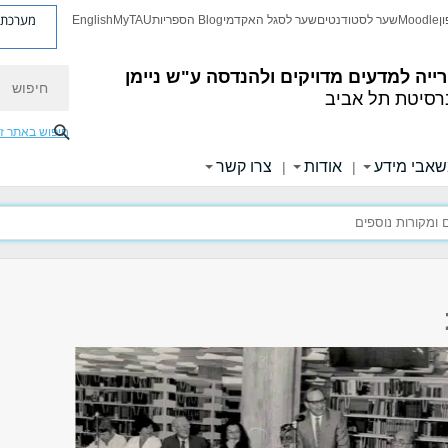
מערכת פ
ן
Moodle
שער לסטודנטים
שער לסגל האקדמי
Blog הספריות
MyTAU
English
חיפוש
ייה למדעים מדויקים ולהנדסה
ע"ש ניימן
רסיטת תל אביב
חיפוש באתר ז
אבי מידע
אודות
צרו קשר
|
|